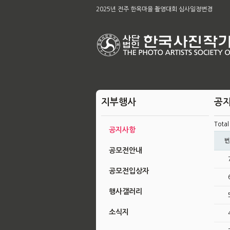
제65차 본부 정기총회 개최의 건
2025년 전주 한옥마을 촬영대회 심사일정변경
[공지]2026아름다운 전주 관광사진 공모전 & 제49
2026 남원전국사진 촬영대회 및 979차 남원 사진 강
육군, 제16회 대한민국 호국미술대전 공모
제58회 전북특별자치도 사진대전
제63회 전국회원작품 지상전 심사결과
[공지]2025 전주한옥마을촬영대회작품심사결과
제65차 본부 정기총회 결과
지부행사
공
Tota
공지사항
번
공모전안내
공모전입상자
행사갤러리
소식지