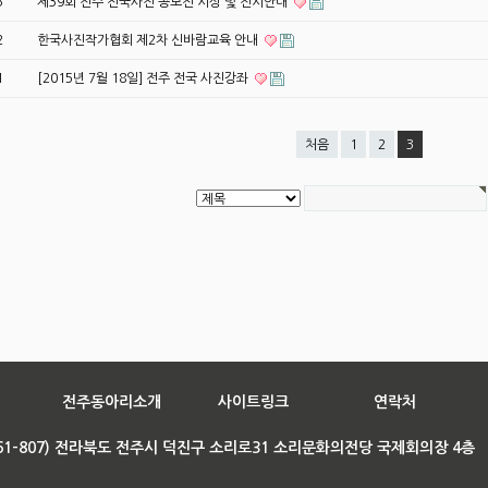
3
제39회 전주 전국사진 공모전 시상 및 전시안내
2
한국사진작가협회 제2차 신바람교육 안내
1
[2015년 7월 18일] 전주 전국 사진강좌
처음
1
2
3
전주동아리소개
사이트링크
연락처
561-807) 전라북도 전주시 덕진구 소리로31 소리문화의전당 국제회의장 4층