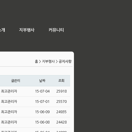
소개
지부행사
커뮤니티
홈
> 지부행사 >
공지사항
글쓴이
날짜
조회
최고관리자
15-07-04
25918
최고관리자
15-07-01
25570
최고관리자
15-06-09
24935
최고관리자
15-06-08
24428