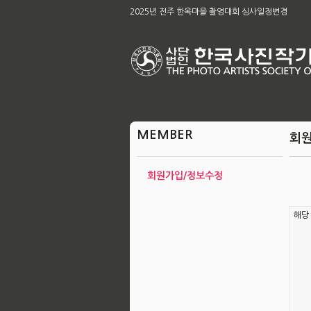
제65차 본부 정기총회 개최의 건
2025년 전주 한옥마을 촬영대회 심사일정변경
[공지]2026아름다운 전주 관광사진 공모전 & 제49
2026 남원전국사진 촬영대회 및 979차 남원 사진 강
육군, 제16회 대한민국 호국미술대전 공모
제58회 전북특별자치도 사진대전
제63회 전국회원작품 지상전 심사결과
[공지]2025 전주한옥마을촬영대회작품심사결과
제65차 본부 정기총회 결과
MEMBER
회
회원가입/정보수정