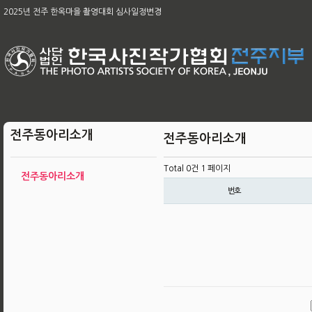
제65차 본부 정기총회 개최의 건
2025년 전주 한옥마을 촬영대회 심사일정변경
[공지]2026아름다운 전주 관광사진 공모전 & 제49회 전주 전국사진 공모전
2026 남원전국사진 촬영대회 및 979차 남원 사진 강좌
육군, 제16회 대한민국 호국미술대전 공모
제58회 전북특별자치도 사진대전
제63회 전국회원작품 지상전 심사결과
[공지]2025 전주한옥마을촬영대회작품심사결과
제65차 본부 정기총회 결과
전주동아리소개
전주동아리소개
Total 0건
1 페이지
전주동아리소개
번호