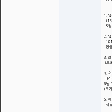
1.
(16
5월
2. 
101
입금
3.
(도
4. 
대상하
6월 
(크기
5. 
서류