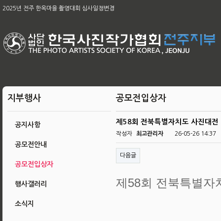
제65차 본부 정기총회 개최의 건
2025년 전주 한옥마을 촬영대회 심사일정변경
[공지]2026아름다운 전주 관광사진 공모전 & 제49회 전주 전국사진 공모전
2026 남원전국사진 촬영대회 및 979차 남원 사진 강좌
육군, 제16회 대한민국 호국미술대전 공모
제58회 전북특별자치도 사진대전
제63회 전국회원작품 지상전 심사결과
[공지]2025 전주한옥마을촬영대회작품심사결과
제65차 본부 정기총회 결과
지부행사
공모전입상자
제58회 전북특별자치도 사진대전
공지사항
작성자
최고관리자
26-05-26 14:37
공모전안내
다음글
공모전입상자
제58회 전북특별자
행사갤러리
소식지