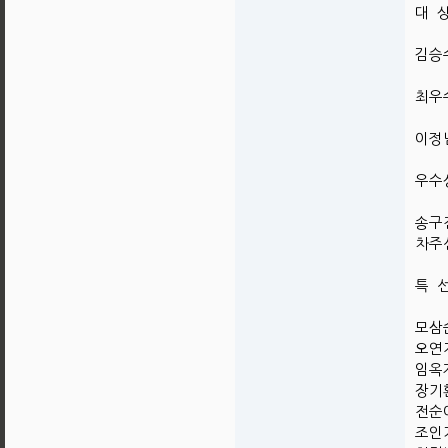
대 
김승수
최우
이정님
우수
송구진
차주선
특 
모삼순
오연지
임옥자
장기환
전순이
조인기