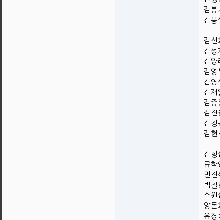
김봉기
김봉식
김선희
김성재
김양례
김영복
김영석
김재일
김종왕
김진철
김창곤
김현진
김형섭
류학영
민진식
박철현
소원섭
양돈희
유경숙