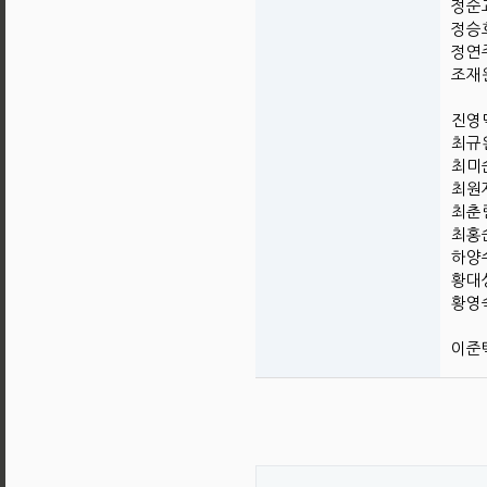
정순교
정승호
정연주
조재원
진영덕
최규완
최미순
최원재
최춘림
최홍순
하양수
황대성
황영숙
이준