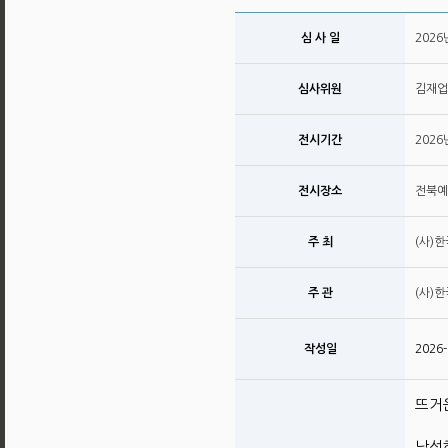
심 사 일
2026
심사위원
김재업
전시기간
202
전시장소
전북예
주 최
(사)
주 관
(사)
작성일
2026-
뜨거
낙선