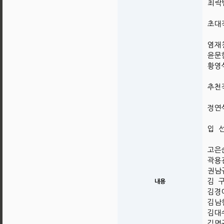
최락빈
초대
염재청
윤문한
황영식
추천
정연식
입 
고은순
곽용관
권남규
김 구
내용
김경애
김남현
김대수
김명규