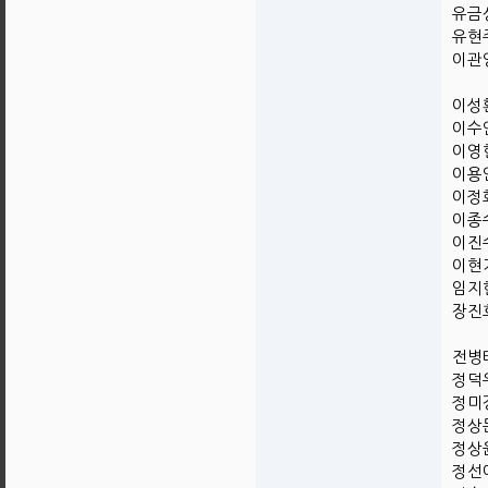
유금상
유현주
이관영
이성환
이수인
이영현
이용안
이정화
이종수
이진수
이현기
임지현
장진호
전병태
정덕우
정미경
정상돈
정상윤
정선애