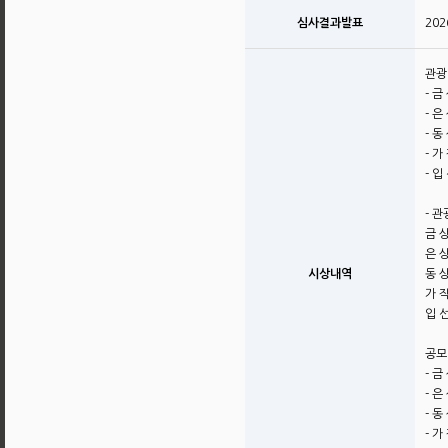
심사결과발표
20
관광
- 
- 
- 
- 
- 
- 
금 상
은 상
시상내역
동 상
가 작
입 선
공모
- 
- 
- 
- 