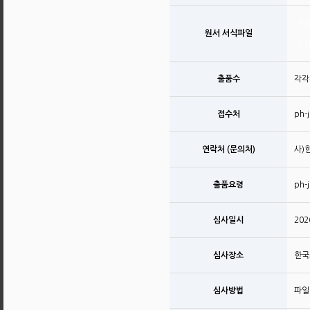
다
원서 서식파일
다
출품수
각각
접수처
ph-
연락처 (문의처)
사)
출품요령
ph-
심사일시
20
심사장소
한국
심사방법
파일