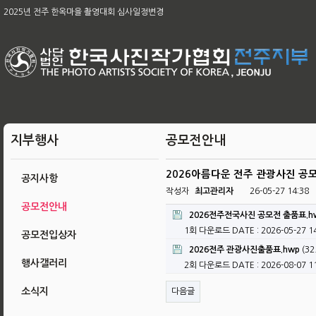
제65차 본부 정기총회 개최의 건
2025년 전주 한옥마을 촬영대회 심사일정변경
[공지]2026아름다운 전주 관광사진 공모전 & 제49회 전주 전국사진 공모전
2026 남원전국사진 촬영대회 및 979차 남원 사진 강좌
육군, 제16회 대한민국 호국미술대전 공모
제58회 전북특별자치도 사진대전
제63회 전국회원작품 지상전 심사결과
[공지]2025 전주한옥마을촬영대회작품심사결과
제65차 본부 정기총회 결과
지부행사
공모전안내
2026아름다운 전주 관광사진 공모
공지사항
작성자
최고관리자
26-05-27 14:38
공모전안내
2026전주전국사진 공모전 출품표.h
1회 다운로드
DATE : 2026-05-27 1
공모전입상자
2026전주 관광사진출품표.hwp
(32
행사갤러리
2회 다운로드
DATE : 2026-08-07 1
소식지
다음글