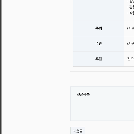
- 
- 
- 
주최
(사
주관
(사
후원
전주
댓글목록
다음글