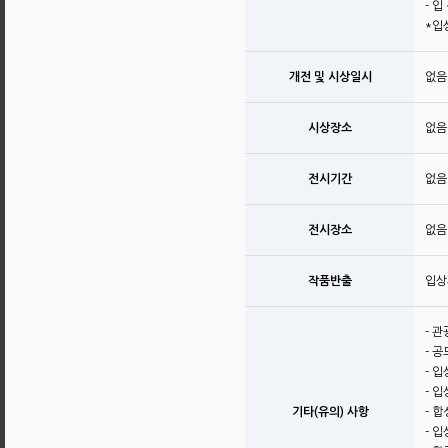
- 
*입
개전 및 시상일시
없음
시상장소
없음
전시기간
없음
전시장소
없음
작품반출
입상
- 
- 
- 
- 
기타(유의) 사항
- 
- 