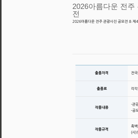
2026아름다운 전주
전
2026아름다운 전주 관광사진 공모전 & 제
출품자격
전국
출품료
각각
-관
작품내용
-공
흑백
작품규격
(사