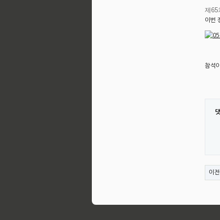
제6
이번 
참석이
이전