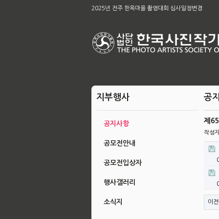
제65차 본부 정기총회 개최의 건
2025년 전주 한옥마을 촬영대회 심사일정변경
[공지]2026아름다운 전주 관광사진 공모전 & 제49
2026 남원전국사진 촬영대회 및 979차 남원 사진 강
육군, 제16회 대한민국 호국미술대전 공모
제58회 전북특별자치도 사진대전
제63회 전국회원작품 지상전 심사결과
[공지]2025 전주한옥마을촬영대회작품심사결과
제65차 본부 정기총회 결과
지부행사
공
제6
공지사항
작성
공모전안내
공모전입상자
행사갤러리
소식지
이전