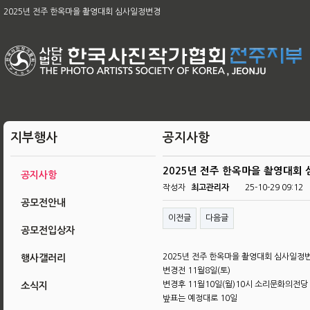
제65차 본부 정기총회 개최의 건
2025년 전주 한옥마을 촬영대회 심사일정변경
[공지]2026아름다운 전주 관광사진 공모전 & 제49회 전주 전국사진 공모전
2026 남원전국사진 촬영대회 및 979차 남원 사진 강좌
육군, 제16회 대한민국 호국미술대전 공모
제58회 전북특별자치도 사진대전
제63회 전국회원작품 지상전 심사결과
[공지]2025 전주한옥마을촬영대회작품심사결과
제65차 본부 정기총회 결과
지부행사
공지사항
2025년 전주 한옥마을 촬영대회
공지사항
작성자
최고관리자
25-10-29 09:12
공모전안내
이전글
다음글
공모전입상자
2025년 전주 한옥마을 촬영대회 심사일정
행사갤러리
변경전 11월8일(토)
변경후 11월10일(월)10시 소리문화의전당
소식지
밮표는 예정대로 10일