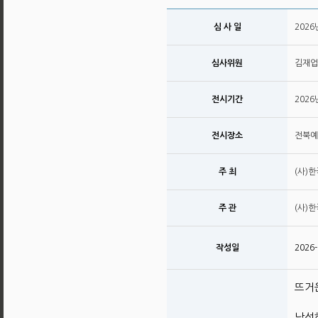
심 사 일
2026
심사위원
김재업
전시기간
202
전시장소
전북예
주 최
(사)
주 관
(사)
작성일
2026-
뜨거
낙선