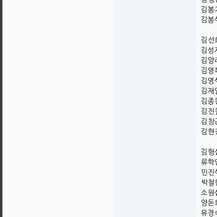
김봉기
김봉식
김선희
김성재
김양례
김영복
김영석
김재일
김종왕
김진철
김창곤
김현진
김형섭
류학영
민진식
박철현
소원섭
양돈희
유경숙