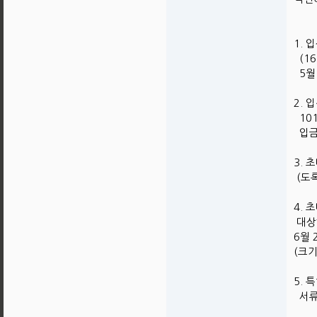
1.
(16
5월
2. 
101
입금
3.
(도
4. 
대상하
6월 
(크기
5. 
서류