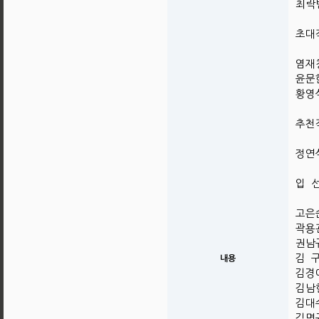
최락빈
초대
염재청
윤문한
황영식
추천
정연식
입 
고은순
곽용관
권남규
김 구
내용
김경애
김남현
김대수
김명규