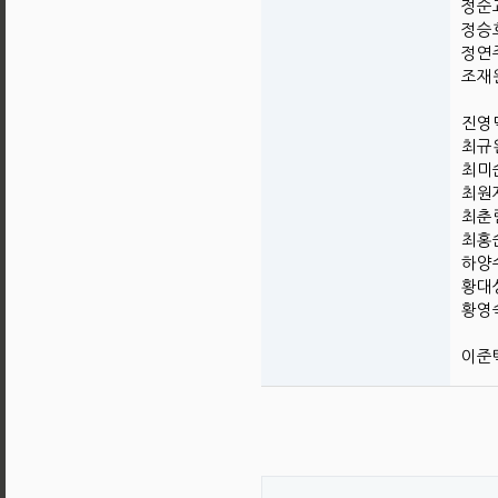
정순교
정승호
정연주
조재원
진영덕
최규완
최미순
최원재
최춘림
최홍순
하양수
황대성
황영숙
이준