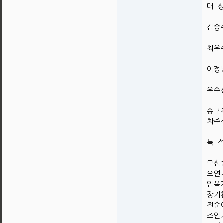
대 
김승수
최우
이정님
우수
송구진
차주선
특 
모삼순
오연지
임옥자
장기환
전순이
조인기