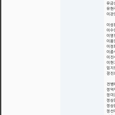
유금상
유현주
이관영
이성환
이수인
이영현
이용안
이정화
이종수
이진수
이현기
임지현
장진호
전병태
정덕우
정미경
정상돈
정상윤
정선애