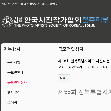
제65차 본부 정기총회 개최의 건
2025년 전주 한옥마을 촬영대회 심사일정변경
[공지]2026아름다운 전주 관광사진 공모전 & 제49회 전주 전국사진 공모전
2026 남원전국사진 촬영대회 및 979차 남원 사진 강좌
육군, 제16회 대한민국 호국미술대전 공모
제58회 전북특별자치도 사진대전
제63회 전국회원작품 지상전 심사결과
[공지]2025 전주한옥마을촬영대회작품심사결과
제65차 본부 정기총회 결과
지부행사
공모전입상자
제58회 전북특별자치도 사진대전
공지사항
작성자
최고관리자
26-05-26 14:37
공모전안내
다음글
공모전입상자
제58회 전북특별자
행사갤러리
소식지