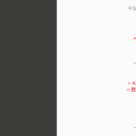
수상
심심
또한
일주
( 
* 촬
이상
○
시
○
전
(
* 문