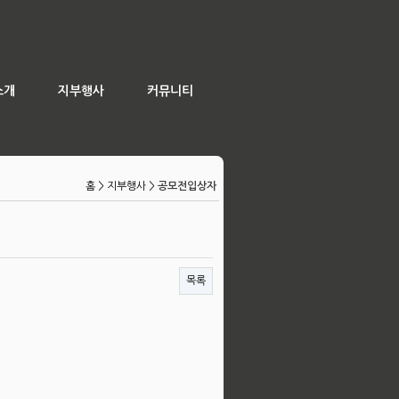
소개
지부행사
커뮤니티
홈
> 지부행사 >
공모전입상자
목록