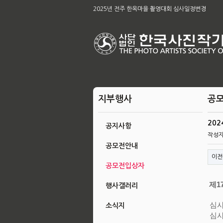
제65차 본부 정기총회 개최의 건
2025년 전주 한옥마을 촬영대회 심사일정변경
[공지]2026아름다운 전주 관광사진 공모전 & 제49
2026 남원전국사진 촬영대회 및 979차 남원 사진 강
육군, 제16회 대한민국 호국미술대전 공모
제58회 전북특별자치도 사진대전
제63회 전국회원작품 지상전 심사결과
[공지]2025 전주한옥마을촬영대회작품심사결과
제65차 본부 정기총회 결과
지부행사
공
20
공지사항
작성
공모전안내
이전
공모전입상자
제1
행사갤러리
심사
소식지
심사일