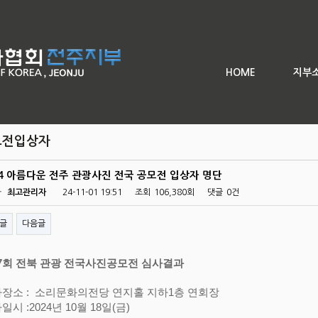
회 전주 전국사진 공모전
좌
HOME
지부
모전입상자
24 아름다운 전주 관광사진 전국 공모전 입상자 명단
자
최고관리자
24-11-01 19:51
조회
106,380회
댓글
0건
글
다음글
7회 전북 관광 전국사진공모전 심사결과
장소 : 소리문화의전당 연지홀 지하1층 연회장
시 :2024년 10월 18일(금)