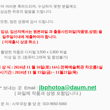
자 여러분 축하드리며, 수상하지 못한 분들께도
한 위로의 말씀을 드립니다.
, 많은 성원에 감사 드립니다.
* 입상, 입선자께서는 원본파일 과 출품사진파일(작품명,성명) 을
일이내에 제출하여야 합니다.
미제출시 상권 취소 )
영한 작품은 디지털 3,500 x 2,800 픽셀
 일 것. (컴퓨터그래픽 및 합성불가)
 상 식
:
2024
년
11
월
16
일
(
토
) 14
시
.
전북예술회관 차오름
1
실
시기간
:
2024
년
11
월
15
일
(
금
) ~ 11
월
21
일
(
목
)
jbphotoa@daum.net
* 보내는 곳 Email :
 파일에 작품과 성명 포함입니다.)
 의 : 사무국장 황 양 운 010-9650-5060