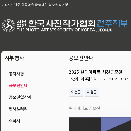
2025년 전주 한옥마을 촬영대회 심사일정변경
[공지]2026아름다운 전주 관광사진 공모전 & 제49회 전주 전국사진 공모전
2026 남원전국사진 촬영대회 및 979차 남원 사진 강좌
육군, 제16회 대한민국 호국미술대전 공모
제58회 전북특별자치도 사진대전
제63회 전국회원작품 지상전 심사결과
[공지]2025 전주한옥마을촬영대회작품심사결과
제65차 본부 정기총회 결과
제65차 본부 정기총회 개최의 건
지부행사
공모전안내
2025 현대아파트 사진공모전
공지사항
작성자
최고관리자
25-04-25 18:37
공모전안내
이전글
다음글
공모전입상자
현대아파트 공모전
행사갤러리
소식지