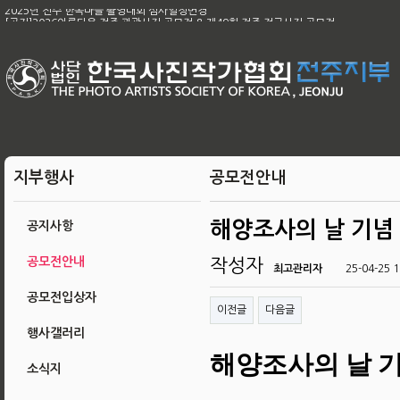
2025년 전주 한옥마을 촬영대회 심사일정변경
[공지]2026아름다운 전주 관광사진 공모전 & 제49회 전주 전국사진 공모전
2026 남원전국사진 촬영대회 및 979차 남원 사진 강좌
육군, 제16회 대한민국 호국미술대전 공모
제58회 전북특별자치도 사진대전
제63회 전국회원작품 지상전 심사결과
[공지]2025 전주한옥마을촬영대회작품심사결과
제65차 본부 정기총회 결과
제65차 본부 정기총회 개최의 건
지부행사
공모전안내
해양조사의 날 기념
공지사항
공모전안내
작성자
최고관리자
25-04-25 1
공모전입상자
이전글
다음글
행사갤러리
해양조사의 날 기
소식지