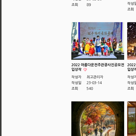
작성
조회
89
조회
2022 아름다운전주관광사진공모전
202
입상작
입상
작성자
최고관리자
작성
작성일
23-03-14
작성
조회
540
조회