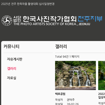
2025년 전주 한옥마을 촬영대회 심사일정변경
[공지]2026아름다운 전주 관광사진 공모전 & 제49회 전주 전국사진 공모전
2026 남원전국사진 촬영대회 및 979차 남원 사진 강좌
육군, 제16회 대한민국 호국미술대전 공모
제58회 전북특별자치도 사진대전
제63회 전국회원작품 지상전 심사결과
[공지]2025 전주한옥마을촬영대회작품심사결과
제65차 본부 정기총회 결과
제65차 본부 정기총회 개최의 건
커뮤니티
갤러리
Total 94건
1 페이지
자유게시판
갤러리
자료실
백로공원
202
입상
작성자
권덕주
작성
작성일
26-02-26